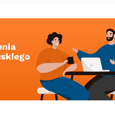
enia
uskiego