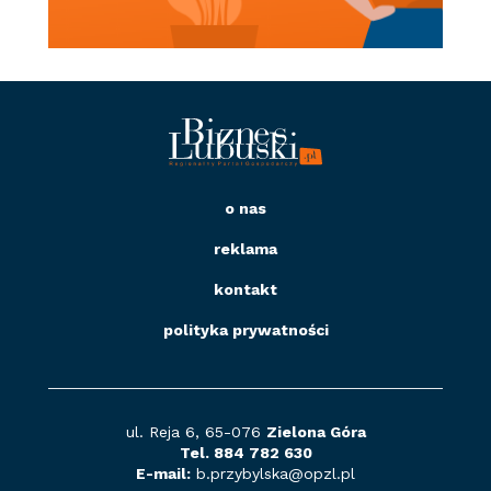
o nas
reklama
kontakt
polityka prywatności
ul. Reja 6, 65-076
Zielona Góra
Tel. 884 782 630
E-mail:
b.przybylska@opzl
.pl