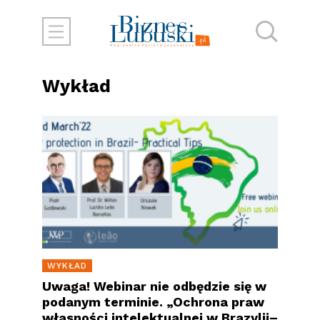
Wykład
WYKŁAD
Uwaga! Webinar nie odbędzie się w
podanym terminie. „Ochrona praw
własności intelektualnej w Brazylii–