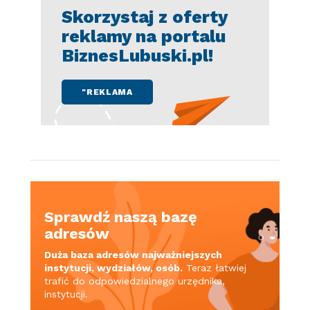
Skorzystaj z oferty
reklamy na portalu
BiznesLubuski.pl!
"REKLAMA
Sprawdź naszą bazę
adresów
Duża baza adresów najważniejszych
instytucji, wydziałów, osób.
Teraz łatwiej
trafić do odpowiedzialnego urzędnika,
instytucji.