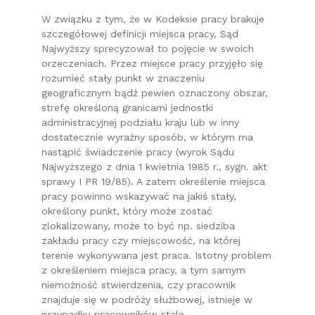
W związku z tym, że w Kodeksie pracy brakuje
szczegółowej definicji miejsca pracy, Sąd
Najwyższy sprecyzował to pojęcie w swoich
orzeczeniach. Przez miejsce pracy przyjęło się
rozumieć stały punkt w znaczeniu
geograficznym bądź pewien oznaczony obszar,
strefę określoną granicami jednostki
administracyjnej podziału kraju lub w inny
dostatecznie wyraźny sposób, w którym ma
nastąpić świadczenie pracy (wyrok Sądu
Najwyższego z dnia 1 kwietnia 1985 r., sygn. akt
sprawy I PR 19/85). A zatem określenie miejsca
pracy powinno wskazywać na jakiś stały,
określony punkt, który może zostać
zlokalizowany, może to być np. siedziba
zakładu pracy czy miejscowość, na której
terenie wykonywana jest praca. Istotny problem
z określeniem miejsca pracy, a tym samym
niemożność stwierdzenia, czy pracownik
znajduje się w podróży służbowej, istnieje w
przypadku pracowników stale