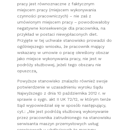
pracy jest równoznaczne z faktycznym
miejscem pracy (miejscem wykonywania
czynności pracowniczych) – nie zaś z
umówionym miejscem pracy – powodowałoby
negatywne konsekwencje dla pracownika, na
przykład w postaci niewypłaconych diet.
Przyjęte w tej uchwale stanowisko prowadzi do
ogólniejszego wniosku, że pracownik mający
wskazany w umowie o pracę określony obszar
jako miejsce wykonywania pracy, nie jest w
podróży służbowej, jeżeli tego obszaru nie
opuszcza
.
Powyższe stanowisko znalazło również swoje
potwierdzenie w uzasadnieniu wyroku Sądu
Najwyższego z dnia 10 października 2012 r. w
sprawie o sygn. akt II UK 72/12, w którym tenże
Sąd wypowiedział się w sposób następujący,
cyt.: „Nie jest podróżą służbową wykonywanie
przez pracownika zatrudnionego na stanowisku
serwisanta maszyn przemysłowych usług
serwisowych u użytkujących te maszyny