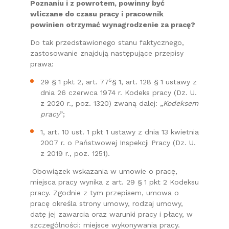
Poznaniu i z powrotem, powinny być
wliczane do czasu pracy i pracownik
powinien otrzymać wynagrodzenie za pracę?
Do tak przedstawionego stanu faktycznego,
zastosowanie znajdują następujące przepisy
prawa:
5
29 § 1 pkt 2, art. 77
§ 1, art. 128 § 1 ustawy z
dnia 26 czerwca 1974 r. Kodeks pracy (Dz. U.
z 2020 r., poz. 1320) zwaną dalej: „
Kodeksem
pracy
”;
1, art. 10 ust. 1 pkt 1 ustawy z dnia 13 kwietnia
2007 r. o Państwowej Inspekcji Pracy (Dz. U.
z 2019 r., poz. 1251).
Obowiązek wskazania w umowie o pracę,
miejsca pracy wynika z art. 29 § 1 pkt 2 Kodeksu
pracy. Zgodnie z tym przepisem, umowa o
pracę określa strony umowy, rodzaj umowy,
datę jej zawarcia oraz warunki pracy i płacy, w
szczególności: miejsce wykonywania pracy.