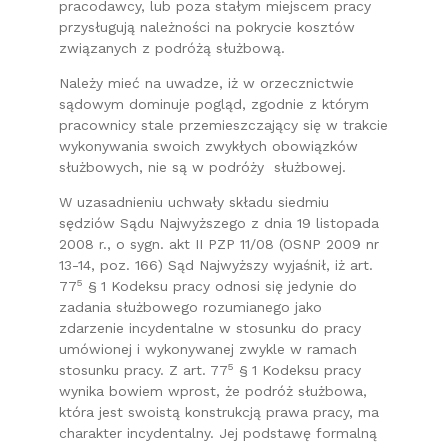
pracodawcy, lub poza stałym miejscem pracy
przysługują należności na pokrycie kosztów
związanych z podróżą służbową.
Należy mieć na uwadze, iż w orzecznictwie
sądowym dominuje pogląd, zgodnie z którym
pracownicy stale przemieszczający się w trakcie
wykonywania swoich zwykłych obowiązków
służbowych, nie są w podróży służbowej.
W uzasadnieniu uchwały składu siedmiu
sędziów Sądu Najwyższego z dnia 19 listopada
2008 r., o sygn. akt II PZP 11/08 (OSNP 2009 nr
13-14, poz. 166) Sąd Najwyższy wyjaśnił, iż art.
5
77
§ 1 Kodeksu pracy odnosi się jedynie do
zadania służbowego rozumianego jako
zdarzenie incydentalne w stosunku do pracy
umówionej i wykonywanej zwykle w ramach
5
stosunku pracy. Z art. 77
§ 1 Kodeksu pracy
wynika bowiem wprost, że podróż służbowa,
która jest swoistą konstrukcją prawa pracy, ma
charakter incydentalny. Jej podstawę formalną