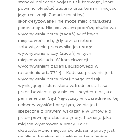
stanowi polecenie wyjazdu służbowego, które
powinno określać zadanie oraz termin i miejsce
jego realizacji. Zadanie musi być
skonkretyzowane i nie może mieć charakteru
generalnego. Nie jest zatem podróżą służbową
wykonywanie pracy (zadań) w różnych
miejscowościach, gdy przedmiotem
zobowiązania pracownika jest stałe
wykonywanie pracy (zadań) w tych
miejscowościach. W konsekwencji
wykonywaniem zadania służbowego w
5
rozumieniu art. 77
§ 1 Kodeksu pracy nie jest
wykonywanie pracy określonego rodzaju,
wynikającej z charakteru zatrudnienia. Taka
praca bowiem nigdy nie jest incydentalna, ale
permanentna. Sąd Najwyższy w uzasadnieniu tej
uchwały wywiódł przy tym, że nie jest
sprzeczne z prawem wskazanie w umowie o
pracę pewnego obszaru geograficznego jako
miejsca wykonywania pracy. Takie
ukształtowanie miejsca świadczenia pracy jest
możliwe, bowiem nie wyklucza tego żaden