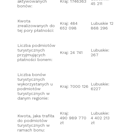
aktywowanych
Kraj: 1746363
45 211
bonów:
Kwota
Kraj: 484
Lubuskie 12
zrealizowanych do
652 098
868 296
tej pory płatności:
Liczba podmiotów
turystycznych
Lubuskie:
Kraj: 24 741
przyjmujących
267
płatności bonem:
Liczba bonów
turystycznych
wykorzystanych u
Lubuskie:
Kraj: 7000 126
podmiotów
6227
turystycznych w
danym regionie:
Kraj:
Lubuskie:
Kwota, jaka trafiła
490 989 770
4 402 213
do podmiotów
zł
zł
turystycznych w
ramach bonu: