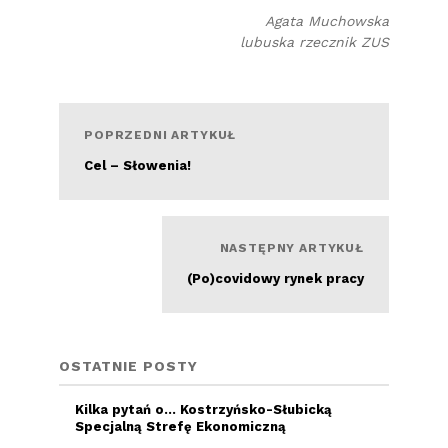
Agata Muchowska
lubuska rzecznik ZUS
POPRZEDNI ARTYKUŁ
Cel – Słowenia!
Czytaj więcej
NASTĘPNY ARTYKUŁ
(Po)covidowy rynek pracy
OSTATNIE POSTY
Kilka pytań o… Kostrzyńsko-Słubicką
Specjalną Strefę Ekonomiczną