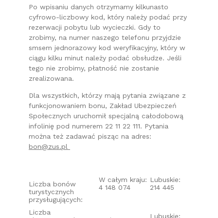
Po wpisaniu danych otrzymamy kilkunasto
cyfrowo-liczbowy kod, który należy podać przy
rezerwacji pobytu lub wycieczki. Gdy to
zrobimy, na numer naszego telefonu przyjdzie
smsem jednorazowy kod weryfikacyjny, który w
ciągu kilku minut należy podać obsłudze. Jeśli
tego nie zrobimy, płatność nie zostanie
zrealizowana.
Dla wszystkich, którzy mają pytania związane z
funkcjonowaniem bonu, Zakład Ubezpieczeń
Społecznych uruchomił specjalną całodobową
infolinię pod numerem 22 11 22 111. Pytania
można też zadawać pisząc na adres:
bon@zus.pl
W całym kraju:
Lubuskie:
Liczba bonów
4 148 074
214 445
turystycznych
przysługujących:
Liczba
Lubuskie: