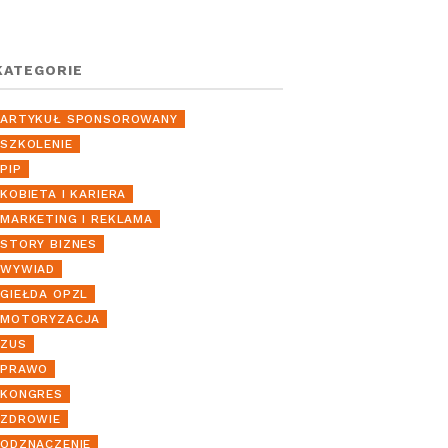
KATEGORIE
ARTYKUŁ SPONSOROWANY
SZKOLENIE
PIP
KOBIETA I KARIERA
MARKETING I REKLAMA
STORY BIZNES
WYWIAD
GIEŁDA OPZL
MOTORYZACJA
ZUS
PRAWO
KONGRES
ZDROWIE
ODZNACZENIE