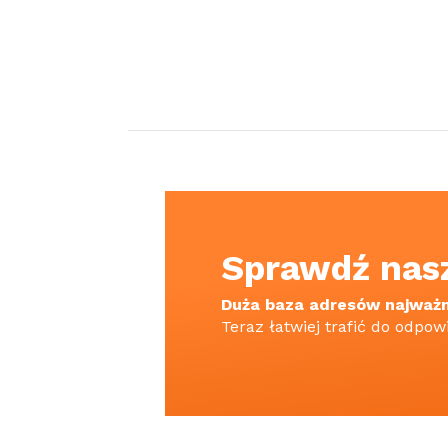
Sprawdź nas
Duża baza adresów najważni
Teraz łatwiej trafić do odpow