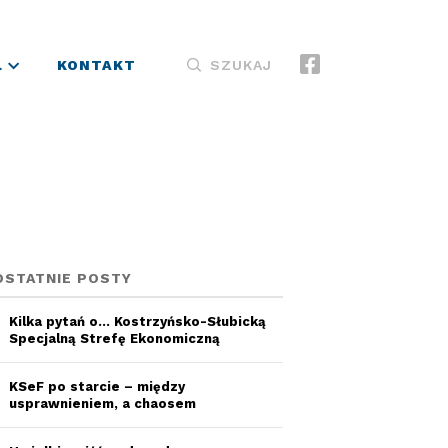
L
KONTAKT
SZUKAJ
OSTATNIE POSTY
Kilka pytań o… Kostrzyńsko-Słubicką
Specjalną Strefę Ekonomiczną
KSeF po starcie – między
usprawnieniem, a chaosem