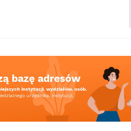
zą bazę adresów
ejszych instytucji, wydziałów, osób.
iedzialnego urzędnika, instytucji.