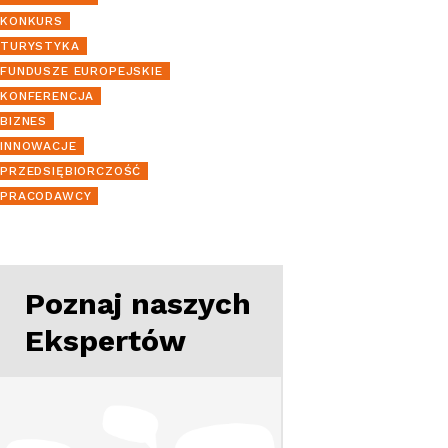
KONKURS
TURYSTYKA
FUNDUSZE EUROPEJSKIE
KONFERENCJA
BIZNES
INNOWACJE
PRZEDSIĘBIORCZOŚĆ
PRACODAWCY
Poznaj naszych
Ekspertów