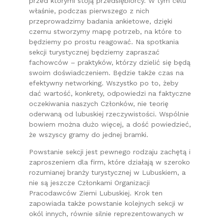
przed którymi stoją przedsiębiorcy. W tym celu
właśnie, podczas pierwszego z nich
przeprowadzimy badania ankietowe, dzięki
czemu stworzymy mapę potrzeb, na które to
będziemy po prostu reagować. Na spotkania
sekcji turystycznej będziemy zapraszać
fachowców – praktyków, którzy dzielić się będą
swoim doświadczeniem. Będzie także czas na
efektywny networking. Wszystko po to, żeby
dać wartość, konkrety, odpowiedzi na faktyczne
oczekiwania naszych Członków, nie teorię
oderwaną od lubuskiej rzeczywistości. Wspólnie
bowiem można dużo więcej, a dość powiedzieć,
że wszyscy gramy do jednej bramki.
Powstanie sekcji jest pewnego rodzaju zachętą i
zaproszeniem dla firm, które działają w szeroko
rozumianej branży turystycznej w Lubuskiem, a
nie są jeszcze Członkami Organizacji
Pracodawców Ziemi Lubuskiej. Krok ten
zapowiada także powstanie kolejnych sekcji w
okól innych, równie silnie reprezentowanych w