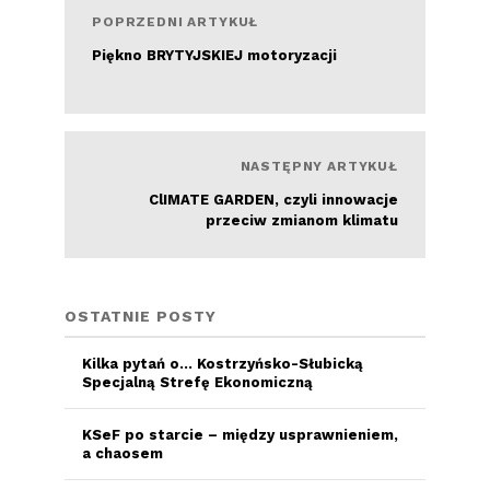
POPRZEDNI ARTYKUŁ
Piękno BRYTYJSKIEJ motoryzacji
Czytaj więcej
NASTĘPNY ARTYKUŁ
ClIMATE GARDEN, czyli innowacje
przeciw zmianom klimatu
OSTATNIE POSTY
Kilka pytań o… Kostrzyńsko-Słubicką
Specjalną Strefę Ekonomiczną
KSeF po starcie – między usprawnieniem,
a chaosem