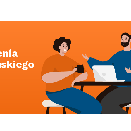
enia
uskiego