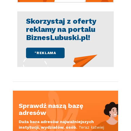
Skorzystaj z oferty
reklamy na portalu
BiznesLubuski.pl!
"REKLAMA
Sprawdź naszą bazę
adresów
Duża baza adresów najważniejszych
instytucji, wydziałów, osób.
Teraz łatwiej