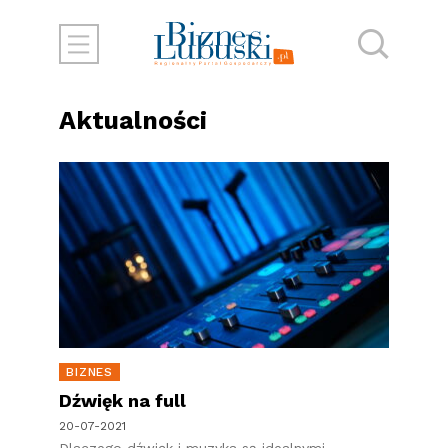
Aktualności
BIZNES
Dźwięk na full
20-07-2021
Dlaczego dźwięk i muzyka są idealnymi