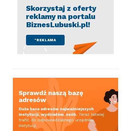
Skorzystaj z oferty
reklamy na portalu
BiznesLubuski.pl!
"REKLAMA
Sprawdź naszą bazę
adresów
Duża baza adresów najważniejszych
instytucji, wydziałów, osób.
Teraz łatwiej
trafić do odpowiedzialnego urzędnika,
instytucji.