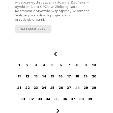
wiceprzewodniczącym i Joanną Zielińską –
dyrektor Biura OPZL w Zielonej Górze.
Rozmowa dotyczyła współpracy w ramach
realizacji wspólnych projektów z
przedsiębiorcami.
CZYTAJ WIĘCEJ
1
2
3
4
5
6
7
8
9
10
11
12
13
14
15
16
17
18
19
20
21
22
23
24
25
26
27
28
29
30
31
32
33
34
35
36
37
38
39