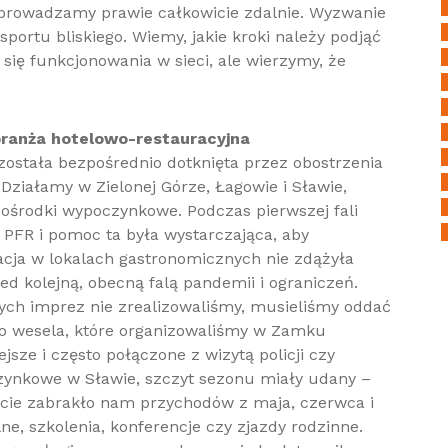
eprowadzamy prawie całkowicie zdalnie. Wyzwanie
portu bliskiego. Wiemy, jakie kroki należy podjąć
się funkcjonowania w sieci, ale wierzymy, że
 branża hotelowo-restauracyjna
 została bezpośrednio dotknięta przez obostrzenia
ziałamy w Zielonej Górze, Łagowie i Sławie,
i ośrodki wypoczynkowe. Podczas pierwszej fali
 PFR i pomoc ta była wystarczająca, aby
cja w lokalach gastronomicznych nie zdążyła
ed kolejną, obecną falą pandemii i ograniczeń.
ch imprez nie zrealizowaliśmy, musieliśmy oddać
owo wesela, które organizowaliśmy w Zamku
sze i często połączone z wizytą policji czy
zynkowe w Sławie, szczyt sezonu miały udany –
wicie zabrakło nam przychodów z maja, czerwca i
lne, szkolenia, konferencje czy zjazdy rodzinne.