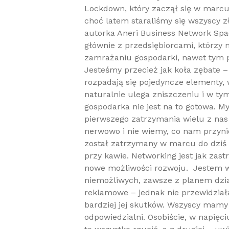
Lockdown, który zaczął się w marcu,
choć latem staraliśmy się wszyscy zł
autorka Aneri Business Network Sp
głównie z przedsiębiorcami, którzy m
zamrażaniu gospodarki, nawet tym 
Jesteśmy przecież jak koła zębate –
rozpadają się pojedyncze elementy, w
naturalnie ulega zniszczeniu i w t
gospodarka nie jest na to gotowa. My
pierwszego zatrzymania wielu z nas 
nerwowo i nie wiemy, co nam przynie
został zatrzymany w marcu do dziś ni
przy kawie. Networking jest jak zas
nowe możliwości rozwoju. Jestem w
niemożliwych, zawsze z planem dział
reklamowe – jednak nie przewidział
bardziej jej skutków. Wszyscy mamy 
odpowiedzialni. Osobiście, w napięci