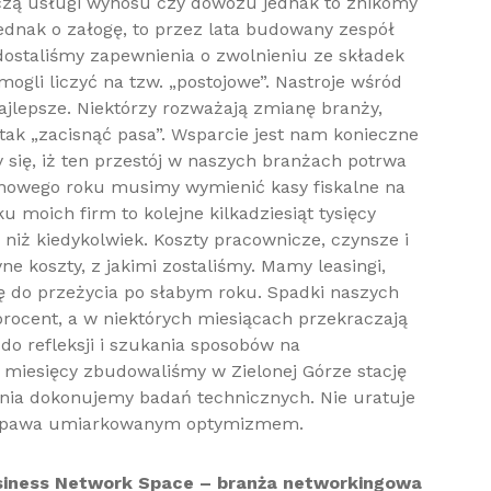
czą usługi wynosu czy dowozu jednak to znikomy
ednak o załogę, to przez lata budowany zespół
ostaliśmy zapewnienia o zwolnieniu ze składek
ogli liczyć na tzw. „postojowe”. Nastroje wśród
ajlepsze. Niektórzy rozważają zmianę branży,
 tak „zacisnąć pasa”. Wsparcie jest nam konieczne
się, iż ten przestój w naszych branżach potrwa
 nowego roku musimy wymienić kasy fiskalne na
u moich firm to kolejne kilkadziesiąt tysięcy
e niż kiedykolwiek. Koszty pracownicze, czynsze i
ne koszty, z jakimi zostaliśmy. Mamy leasingi,
mę do przeżycia po słabym roku. Spadki naszych
procent, a w niektórych miesiącach przekraczają
do refleksji i szukania sposobów na
u miesięcy zbudowaliśmy w Zielonej Górze stację
śnia dokonujemy badań technicznych. Nie uratuje
k napawa umiarkowanym optymizmem.
usiness Network Space – branża networkingowa