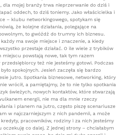
 dla mojej branży trwa nieprzerwanie do dziś i
apać oddech, to dziś toniemy. Jako właścicielka i
ace – klubu networkingowego, spotykam się
ówią, że kolejne działania, polegające na
powolnym, to gwóźdź do trumny ich biznesu.
 każdy ma swoje miejsce i znaczenie, a kiedy
szystko przestaje działać. O ile wiele z trybików
ym miejscu powstają nowe, tak tym razem
 przedsiębiorcy też nie jesteśmy gotowi. Podczas
było spokojnych. Jesień zaczęła się bardzo
sie jutro. Spotkania biznesowe, networking, który
e wrócił, a pamiętajmy, że to nie tylko spotkania
trzyk świeżych, nowych kontaktów, które stwarzają
ulkanem energii, nie ma dla mnie rzeczy
ania i planem na jutro, często piszę scenariusze
am w najczarniejszym z nich pandemii, a może
kredyty, pracowników, rodziny i za nich jesteśmy
u oczekuję co dalej. Z jednej strony – chciałabym