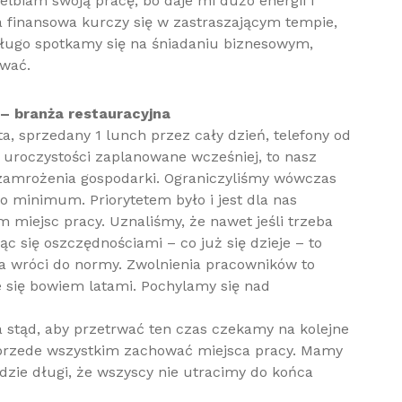
ielbiam swoją pracę, bo daje mi dużo energii i
a finansowa kurczy się w zastraszającym tempie,
edługo spotkamy się na śniadaniu biznesowym,
ować.
– branża restauracyjna
ta, sprzedany 1 lunch przez cały dzień, telefony od
y uroczystości zaplanowane wcześniej, to nasz
zamrożenia gospodarki. Ograniczyliśmy wówczas
 minimum. Priorytetem było i jest dla nas
 miejsc pracy. Uznaliśmy, że nawet jeśli trzeba
c się oszczędnościami – co już się dzieje – to
ja wróci do normy. Zwolnienia pracowników to
e się bowiem latami. Pochylamy się nad
a stąd, aby przetrwać ten czas czekamy na kolejne
 przede wszystkim zachować miejsca pracy. Mamy
dzie długi, że wszyscy nie utracimy do końca