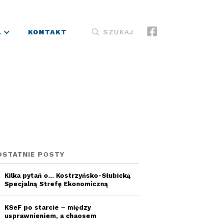
L
KONTAKT
SZUKAJ
OSTATNIE POSTY
Kilka pytań o… Kostrzyńsko-Słubicką
Specjalną Strefę Ekonomiczną
KSeF po starcie – między
usprawnieniem, a chaosem