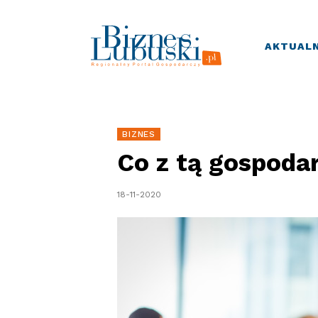
AKTUALN
BIZNES
Co z tą gospoda
18-11-2020