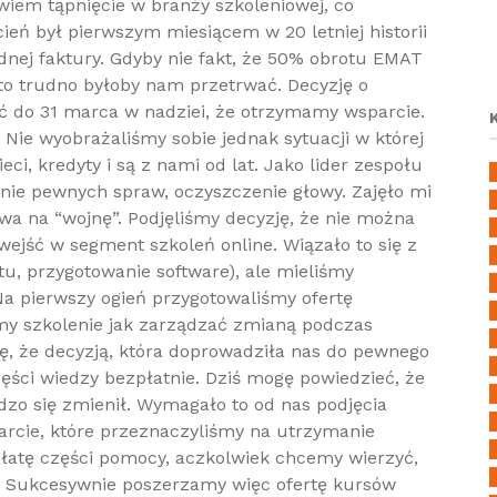
wiem tąpnięcie w branży szkoleniowej, co
ień był pierwszym miesiącem w 20 letniej historii
dnej faktury. Gdyby nie fakt, że 50% obrotu EMAT
o trudno byłoby nam przetrwać. Decyzję o
ć do 31 marca w nadziei, że otrzymamy wsparcie.
. Nie wyobrażaliśmy sobie jednak sytuacji w której
ci, kredyty i są z nami od lat. Jako lider zespołu
ie pewnych spraw, oczyszczenie głowy. Zajęło mi
wa na “wojnę”. Podjęliśmy decyzję, że nie można
wejść w segment szkoleń online. Wiązało to się z
u, przygotowanie software), ale mieliśmy
Na pierwszy ogień przygotowaliśmy ofertę
my szkolenie jak zarządzać zmianą podczas
ę, że decyzją, która doprowadziła nas do pewnego
ęści wiedzy bezpłatnie. Dziś mogę powiedzieć, że
dzo się zmienił. Wymagało to od nas podjęcia
rcie, które przeznaczyliśmy na utrzymanie
płatę części pomocy, aczkolwiek chcemy wierzyć,
. Sukcesywnie poszerzamy więc ofertę kursów