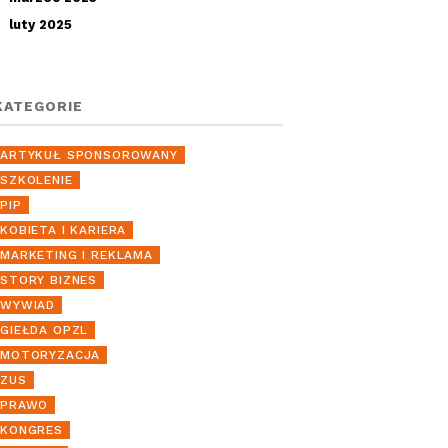
luty 2025
KATEGORIE
ARTYKUŁ SPONSOROWANY
SZKOLENIE
PIP
KOBIETA I KARIERA
MARKETING I REKLAMA
STORY BIZNES
WYWIAD
GIEŁDA OPZL
MOTORYZACJA
ZUS
PRAWO
KONGRES