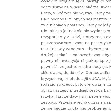
wysokim progiem lęku, nastąpiło bo
odczuliśmy na własnej skórze. Kwiec
firmy, w którym nie wystawiliśmy ża
HRC pochodzi z innych segmentów, t
zwolnieniach postanowiliśmy odłoży
Nic takiego jednak się nie wydarzyło
rezygnujemy z ludzi, którzy mają dzie
potrzebowałam czasu na przemyślen
to 3 dni. Gdy wróciłam – byłam goto
dłużej czekać – nadszedł czas, aby 
pewnymi inwestycjami (zakup sprzęt
pewność, że jest to mądra decyzja. 
skierowaną do liderów. Opracowaliś
kryzysu, wg. metodologii VUCA. Myśl
rodzaju sukcesu, było oferowanie cz
obraz naszego przedsiębiorstwa bar
ryzyka. Tarcze dały nam pewne wspa
zespołu. Przyjdzie jednak czas na s
że nie będzie to dla nas problemem