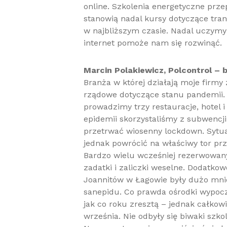
online. Szkolenia energetyczne prz
stanowią nadal kursy dotyczące trans
w najbliższym czasie. Nadal uczymy 
internet pomoże nam się rozwinąć.
Marcin Polakiewicz, Polcontrol –
Branża w której działają moje firmy
rządowe dotyczące stanu pandemii. D
prowadzimy trzy restauracje, hotel 
epidemii skorzystaliśmy z subwencji
przetrwać wiosenny lockdown. Sytua
jednak powrócić na właściwy tor prz
Bardzo wielu wcześniej rezerwowany
zadatki i zaliczki weselne. Dodatk
Joannitów w Łagowie były dużo mniej
sanepidu. Co prawda ośrodki wypoc
jak co roku zresztą – jednak całko
września. Nie odbyły się biwaki szko