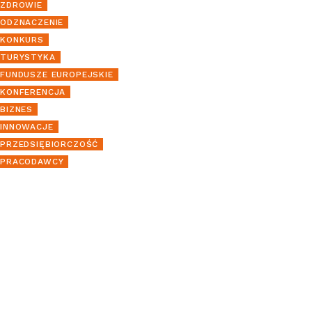
ZDROWIE
ODZNACZENIE
KONKURS
TURYSTYKA
FUNDUSZE EUROPEJSKIE
KONFERENCJA
BIZNES
INNOWACJE
PRZEDSIĘBIORCZOŚĆ
PRACODAWCY