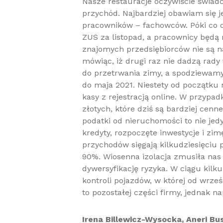
Nasze restauracje oczywiście świad
przychód. Najbardziej obawiam się j
pracowników – fachowców. Póki co d
ZUS za listopad, a pracownicy będą m
znajomych przedsiębiorców nie są n
mówiąc, iż drugi raz nie dadzą rady
do przetrwania zimy, a spodziewamy 
do maja 2021. Niestety od początku
kasy z rejestracją online. W przypadk
złotych, które dziś są bardziej cenn
podatki od nieruchomości to nie jedy
kredyty, rozpoczęte inwestycje i zi
przychodów sięgają kilkudziesięciu 
90%. Wiosenna izolacja zmusiła nas 
dywersyfikację ryzyka. W ciągu kilk
kontroli pojazdów, w której od wrze
to pozostałej części firmy, jedna
Irena Billewicz-Wysocka, Aneri B