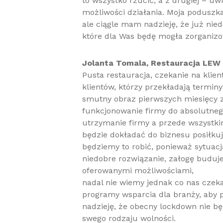
to wszystko rzucić, a z drugiej – uw
możliwości działania. Moja poduszk
ale ciągle mam nadzieję, że już ni
które dla Was będę mogła zorganiz
Jolanta Tomala, Restauracja LEW 
Pusta restauracja, czekanie na klien
klientów, którzy przekładają termin
smutny obraz pierwszych miesięcy 
funkcjonowanie firmy do absolutnego
utrzymanie firmy a przede wszystkim
będzie dokładać do biznesu posiłkują
będziemy to robić, ponieważ sytuac
niedobre rozwiązanie, załogę buduj
oferowanymi możliwościami,
nadal nie wiemy jednak co nas czek
programy wsparcia dla branży, aby
nadzieję, że obecny lockdown nie bę
swego rodzaju wolności.