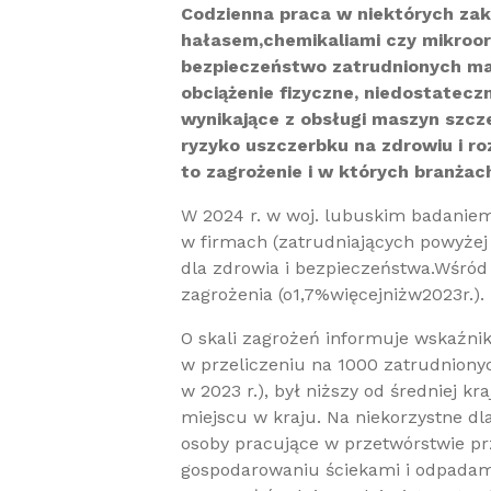
Codzienna praca w niektórych zak
hałasem,chemikaliami czy mikroor
bezpieczeństwo zatrudnionych mają
obciążenie fizyczne, niedostatecz
wynikające z obsługi maszyn szcze
ryzyko uszczerbku na zdrowiu i ro
to zagrożenie i w których branżac
W 2024 r. w woj. lubuskim badaniem
w firmach (zatrudniających powyżej 
dla zdrowia i bezpieczeństwa.Wśród
zagrożenia (o1,7%więcejniżw2023r.).
O skali zagrożeń informuje wskaźni
w przeliczeniu na 1000 zatrudniony
w 2023 r.), był niższy od średniej kr
miejscu w kraju. Na niekorzystne dl
osoby pracujące w przetwórstwie p
gospodarowaniu ściekami i odpadami