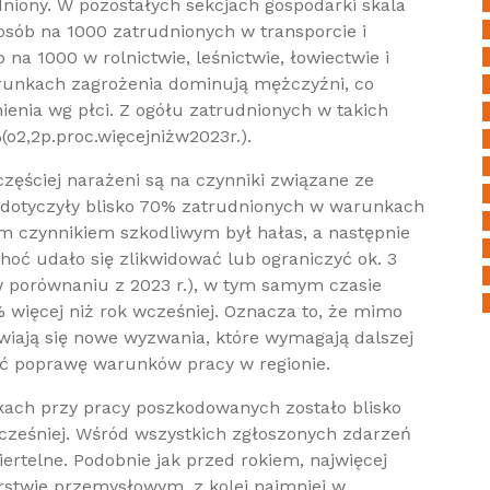
dniony. W pozostałych sekcjach gospodarki skala
osób na 1000 zatrudnionych w transporcie i
a 1000 w rolnictwie, leśnictwie, łowiectwie i
runkach zagrożenia dominują mężczyźni, co
ienia wg płci. Z ogółu zatrudnionych w takich
o2,2p.proc.więcejniżw2023r.).
zęściej narażeni są na czynniki związane ze
. dotyczyły blisko 70% zatrudnionych w warunkach
ym czynnikiem szkodliwym był hałas, a następnie
Choć udało się zlikwidować lub ograniczyć ok. 3
 w porównaniu z 2023 r.), w tym samym czasie
% więcej niż rok wcześniej. Oznacza to, że mimo
awiają się nowe wyzwania, które wymagają dalszej
ać poprawę warunków pracy w regionie.
kach przy pracy poszkodowanych zostało blisko
k wcześniej. Wśród wszystkich zgłoszonych zdarzeń
iertelne. Podobnie jak przed rokiem, najwięcej
stwie przemysłowym, z kolei najmniej w