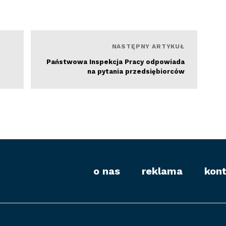
Czytaj więcej
NASTĘPNY ARTYKUŁ
Państwowa Inspekcja Pracy odpowiada
na pytania przedsiębiorców
o nas
reklama
kon