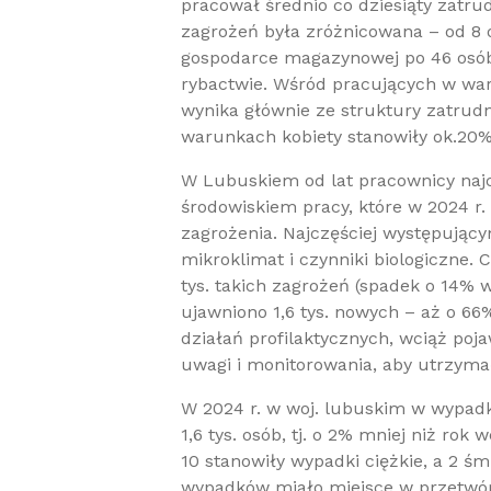
pracował średnio co dziesiąty zatru
zagrożeń była zróżnicowana – od 8 
gospodarce magazynowej po 46 osób n
rybactwie. Wśród pracujących w wa
wynika głównie ze struktury zatrudn
warunkach kobiety stanowiły ok.20%(
W Lubuskiem od lat pracownicy najc
środowiskiem pracy, które w 2024 r
zagrożenia. Najczęściej występując
mikroklimat i czynniki biologiczne. 
tys. takich zagrożeń (spadek o 14%
ujawniono 1,6 tys. nowych – aż o 66
działań profilaktycznych, wciąż poj
uwagi i monitorowania, aby utrzym
W 2024 r. w woj. lubuskim w wypad
1,6 tys. osób, tj. o 2% mniej niż ro
10 stanowiły wypadki ciężkie, a 2 śm
wypadków miało miejsce w przetwór