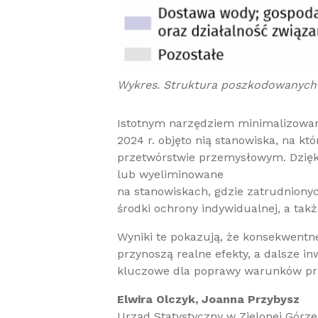
Wykres. Struktura poszkodowanych 
Istotnym narzędziem minimalizowan
2024 r. objęto nią stanowiska, na kt
przetwórstwie przemysłowym. Dzięki
lub wyeliminowane
na stanowiskach, gdzie zatrudnionyc
środki ochrony indywidualnej, a takż
Wyniki te pokazują, że konsekwentn
przynoszą realne efekty, a dalsze i
kluczowe dla poprawy warunków pra
Elwira Olczyk, Joanna Przybysz
Urząd Statystyczny w Zielonej Górze