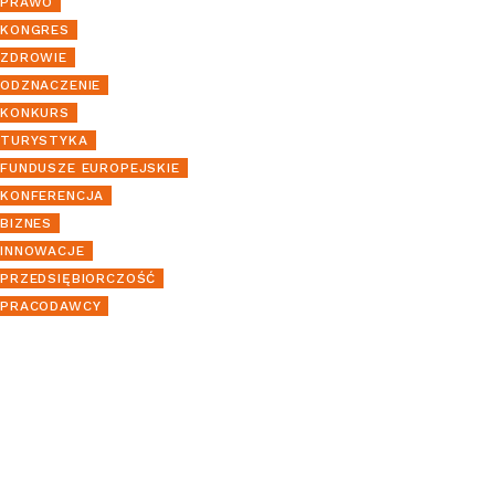
PRAWO
KONGRES
ZDROWIE
ODZNACZENIE
KONKURS
TURYSTYKA
FUNDUSZE EUROPEJSKIE
KONFERENCJA
BIZNES
INNOWACJE
PRZEDSIĘBIORCZOŚĆ
PRACODAWCY