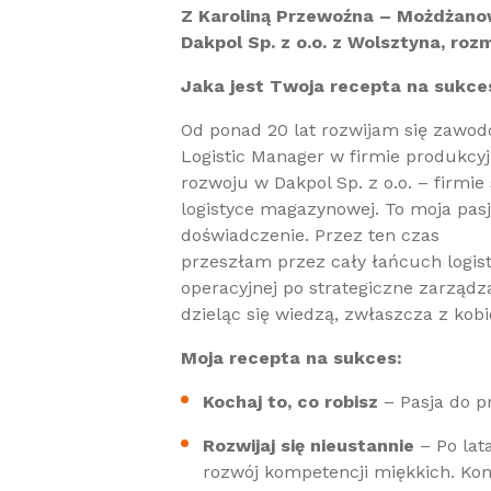
Z Karoliną Przewoźna – Możdżanows
Dakpol Sp. z o.o. z Wolsztyna, ro
Jaka jest Twoja recepta na sukce
Od ponad 20 lat rozwijam się zawod
Logistic Manager w firmie produkcyjne
rozwoju w Dakpol Sp. z o.o. – firmie 
logistyce magazynowej. To moja pasja
doświadczenie. Przez ten czas
przeszłam przez cały łańcuch logis
operacyjnej po strategiczne zarządz
dzieląc się wiedzą, zwłaszcza z kobi
Moja recepta na sukces:
Kochaj to, co robisz
– Pasja do p
Rozwijaj się nieustannie
– Po lat
rozwój kompetencji miękkich. Ko