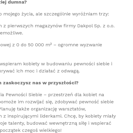
ziej dumna?
 mojego życia, ale szczególnie wyróżniam trzy:
en z pierwszych magazynów firmy Dakpol Sp. z o.o.
iemożliwe.
owej z 0 do 50 000 m² – ogromne wyzwanie
j wspieram kobiety w budowaniu pewności siebie i
rywać ich moc i działać z odwagą.
m zaskoczysz nas w przyszłości?
a Pewności Siebie – przestrzeń dla kobiet na
pomoże im rozwijać się, zdobywać pewność siebie
Planuję także organizację warsztatów,
 z inspirującymi liderkami. Chcę, by kobiety miały
oje talenty, budować wewnętrzną siłę i wspierać
 początek czegoś wielkiego!