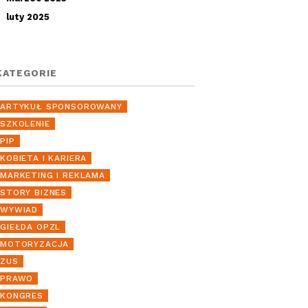
luty 2025
KATEGORIE
ARTYKUŁ SPONSOROWANY
SZKOLENIE
PIP
KOBIETA I KARIERA
MARKETING I REKLAMA
STORY BIZNES
WYWIAD
GIEŁDA OPZL
MOTORYZACJA
ZUS
PRAWO
KONGRES