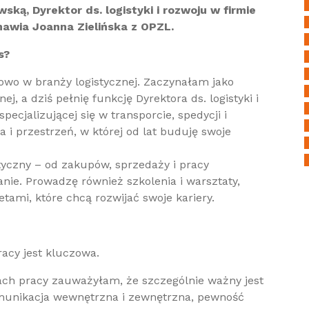
ką, Dyrektor ds. logistyki i rozwoju w firmie
zmawia Joanna Zielińska z OPZL.
s?
owo w branży logistycznej. Zaczynałam jako
j, a dziś pełnię funkcję Dyrektora ds. logistyki i
specjalizującej się w transporcie, spedycji i
 i przestrzeń, w której od lat buduję swoje
tyczny – od zakupów, sprzedaży i pracy
anie. Prowadzę również szkolenia i warsztaty,
etami, które chcą rozwijać swoje kariery.
racy jest kluczowa.
ach pracy zauważyłam, że szczególnie ważny jest
munikacja wewnętrzna i zewnętrzna, pewność