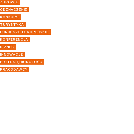
ZDROWIE
ODZNACZENIE
KONKURS
TURYSTYKA
FUNDUSZE EUROPEJSKIE
KONFERENCJA
BIZNES
INNOWACJE
PRZEDSIĘBIORCZOŚĆ
PRACODAWCY