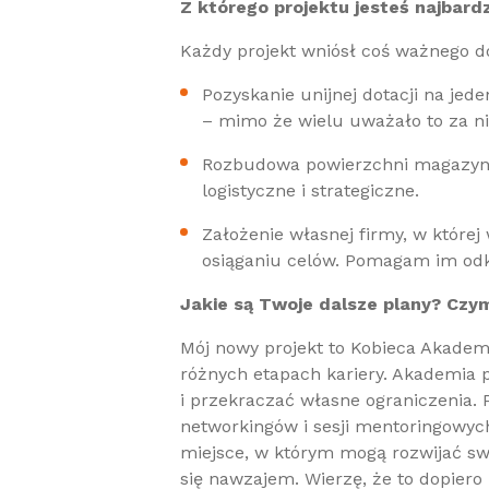
Z którego projektu jesteś najbard
Każdy projekt wniósł coś ważnego do
Pozyskanie unijnej dotacji na jed
– mimo że wielu uważało to za n
Rozbudowa powierzchni magazyn
logistyczne i strategiczne.
Założenie własnej firmy, w które
osiąganiu celów. Pomagam im odk
Jakie są Twoje dalsze plany? Czy
Mój nowy projekt to Kobieca Akademi
różnych etapach kariery. Akademia 
i przekraczać własne ograniczenia. 
networkingów i sesji mentoringowych
miejsce, w którym mogą rozwijać sw
się nawzajem. Wierzę, że to dopiero