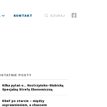
L
KONTAKT
SZUKAJ
OSTATNIE POSTY
Kilka pytań o… Kostrzyńsko-Słubicką
Specjalną Strefę Ekonomiczną
KSeF po starcie – między
usprawnieniem, a chaosem