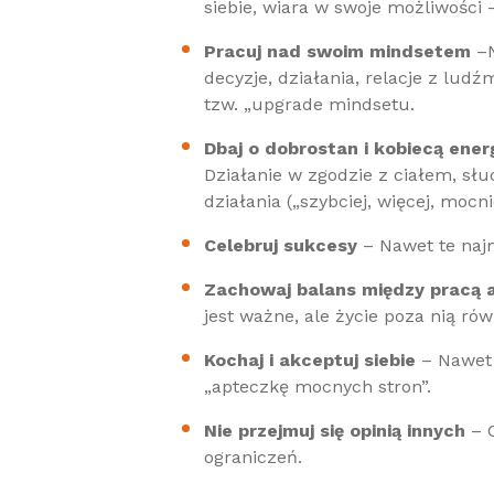
siebie, wiara w swoje możliwości
Pracuj nad swoim mindsetem
–N
decyzje, działania, relacje z lud
tzw. „upgrade mindsetu.
Dbaj o dobrostan i kobiecą ener
Działanie w zgodzie z ciałem, słu
działania („szybciej, więcej, mocn
Celebruj sukcesy
– Nawet te najm
Zachowaj balans między pracą 
jest ważne, ale życie poza nią rów
Kochaj i akceptuj siebie
– Nawet 
„apteczkę mocnych stron”.
Nie przejmuj się opinią innych
– C
ograniczeń.