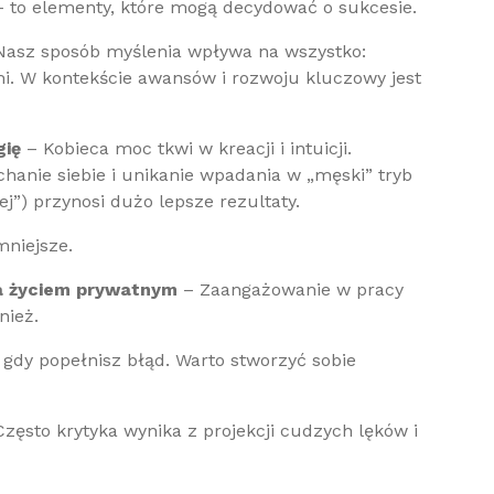
 – to elementy, które mogą decydować o sukcesie.
asz sposób myślenia wpływa na wszystko:
źmi. W kontekście awansów i rozwoju kluczowy jest
gię
– Kobieca moc tkwi w kreacji i intuicji.
chanie siebie i unikanie wpadania w „męski” tryb
iej”) przynosi dużo lepsze rezultaty.
niejsze.
a życiem prywatnym
– Zaangażowanie w pracy
nież.
gdy popełnisz błąd. Warto stworzyć sobie
zęsto krytyka wynika z projekcji cudzych lęków i