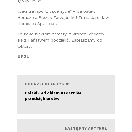
group „MiR”
„Jaki transport, takie życie” – Jarosław
Horaczek, Prezes Zarządu MJ Trans Jarosław
Horaczek Sp. z o.o.
To tylko niektóre tematy, z którymi chcemy
się z Państwem podzielić. Zapraszamy do
lektury!
OPZL
POPRZEDNI ARTYKUŁ
Polski Ład okiem Rzecznika
przedsiębiorców
Czytaj więcej
NASTĘPNY ARTYKUŁ